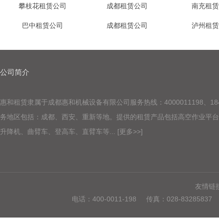
攀枝花租赁公司
成都租赁公司
南充租赁
巴中租赁公司
成都租赁公司
泸州租赁
公司简介
惠和租赁隶属于成都惠和机械设备有限公司服务热线：4000011198
、
18
务地区包括
：成都、西安、重新等地。
提供的租赁产品包括高空作业平
升降机、曲臂车、登高车、直臂车等...
[更多>>]
友情链
电话：400-0011-198 传真：028-83285